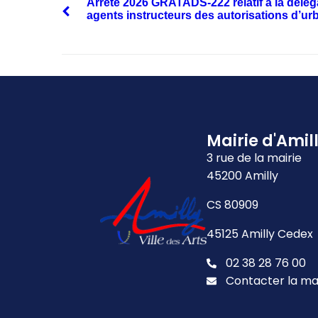
Arrêté 2026 GRATADS-222 relatif à la délég
agents instructeurs des autorisations d’ur
Mairie d'Amil
3 rue de la mairie
45200 Amilly
CS 80909
45125 Amilly Cedex
02 38 28 76 00
Contacter la ma