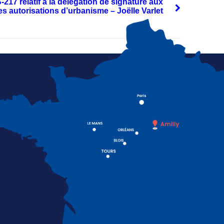
17 relatif à la délégation de signature aux
es autorisations d’urbanisme – Joëlle Varlet