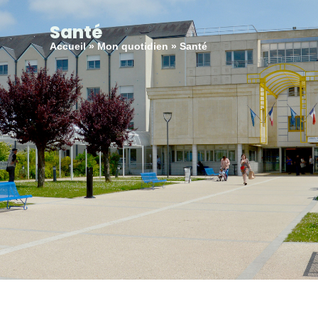
principal
Santé
Accueil
»
Mon quotidien
»
Santé