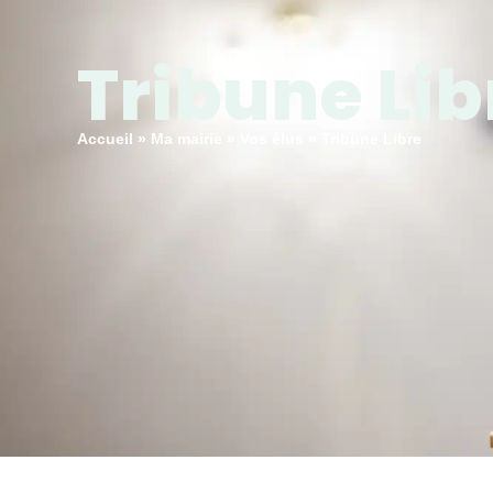
principal
Mon espace personnel
Tribune Lib
MA
Accueil
»
Ma mairie
»
Vos élus
»
Tribune Libre