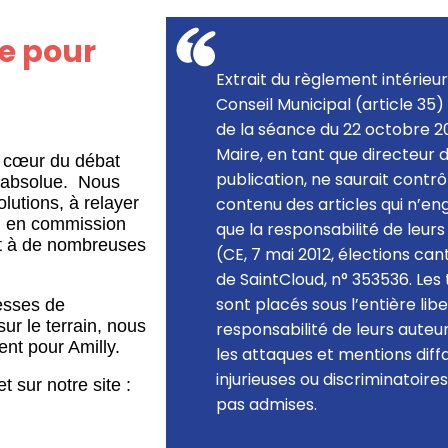
le pour
Extrait du règlement intérieu
Conseil Municipal (article 35)
de la séance du 22 octobre 20
Maire, en tant que directeur 
u cœur du débat
publication, ne saurait contrô
e absolue. Nous
lutions, à relayer
contenu des articles qui n’e
, en commission
que la responsabilité de leurs
nt à de nombreuses
(CE, 7 mai 2012, élections ca
de SaintCloud, n° 353536. Les
sont placés sous l’entière lib
esses de
r le terrain, nous
responsabilité de leurs auteu
ent pour Amilly.
les attaques et mentions diff
injurieuses ou discriminatoire
 sur notre site :
pas admises.