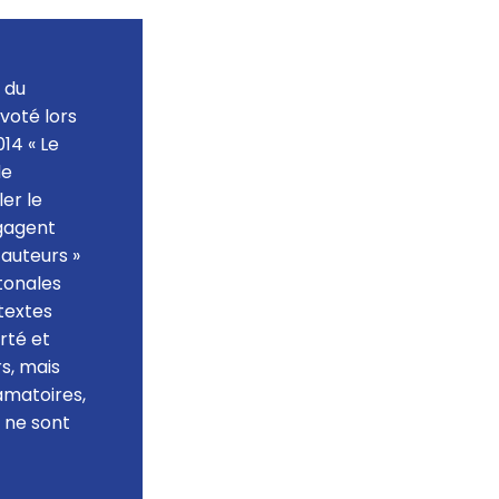
r du
 voté lors
14 « Le
de
ler le
ngagent
 auteurs »
ntonales
 textes
erté et
rs, mais
amatoires,
s ne sont