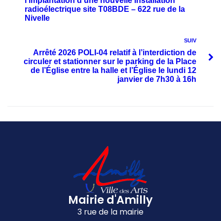
l’implantation d’une nouvelle installation
radioélectrique site T08BDE – 622 rue de la
Nivelle
SUIV
Arrêté 2026 POLI-04 relatif à l’interdiction de
circuler et stationner sur le parking de la Place
de l’Église entre la halle et l’Église le lundi 12
janvier de 7h30 à 16h
Mairie d'Amilly
3 rue de la mairie