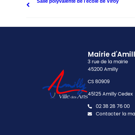
Salle polyvalente de l’école de Viroy
Mairie d'Amil
3 rue de la mairie
45200 Amilly
CS 80909
45125 Amilly Cedex
02 38 28 76 00
Contacter la ma