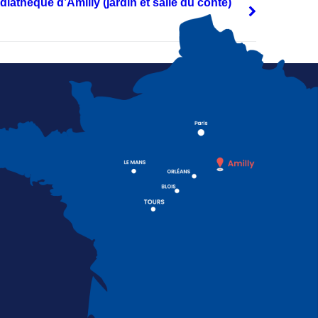
diathèque d’Amilly (jardin et salle du conte)