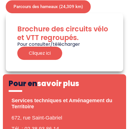
Parcours des hameaux (24,309 km)
Brochure des circuits vélo
et VTT regroupés.
Pour consulter/télécharger
Cliquez ici
Pour en
savoir plus
Services techniques et Aménagement du
Territoire
672, rue Saint-Gabriel
Tél. : 02 38 93 86 14