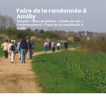
principal
Faire de la randonnée à
Amilly
Accueil
»
Mon quotidien
»
Cadre de vie
»
Environnement
»
Faire de la randonnée à
Amilly