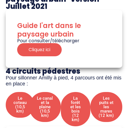
Juillet 2021
Guide l'art dans le
paysage urbain
Pour consulter/télécharger
Cliquez ici
4 circuits pédestres
Pour sillonner Amilly à pied, 4 parcours ont été mis
en place :
Le
Le canal
La
Les
coteau
et la
forêt
puits et
(10,5
plaine
et les
les
km)
(10,5
bois
mares
km)
(12
(12 km)
km)