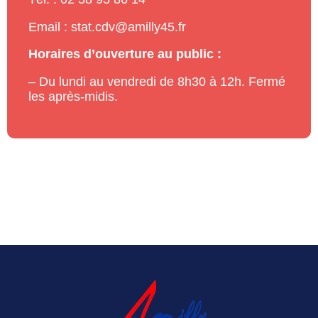
Email : stat.cdv@amilly45.fr
Horaires d’ouverture au public :
– Du lundi au vendredi de 8h30 à 12h. Fermé
les après-midis.