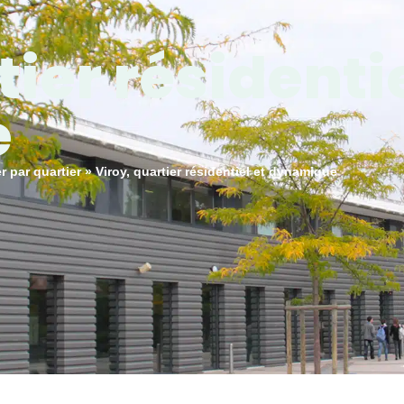
ier résidentie
 MAIRIE
MON QUOTIDIEN
DÉCOUVRIR AMILL
e
er par quartier
»
Viroy, quartier résidentiel et dynamique