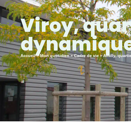
principal
Mon espace personnel
Viroy, quart
MA
dynamiqu
Accueil
»
Mon quotidien
»
Cadre de vie
»
Amilly, quarti