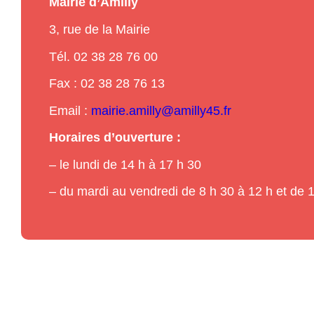
Mairie d’Amilly
3, rue de la Mairie
Tél. 02 38 28 76 00
Fax : 02 38 28 76 13
Email :
mairie.amilly@amilly45.fr
Horaires d’ouverture :
– le lundi de 14 h à 17 h 30
– du mardi au vendredi de 8 h 30 à 12 h et de 