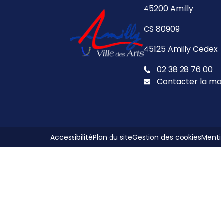
45200 Amilly
CS 80909
45125 Amilly Cedex
02 38 28 76 00
Contacter la ma
Accessibilité
Plan du site
Gestion des cookies
Menti